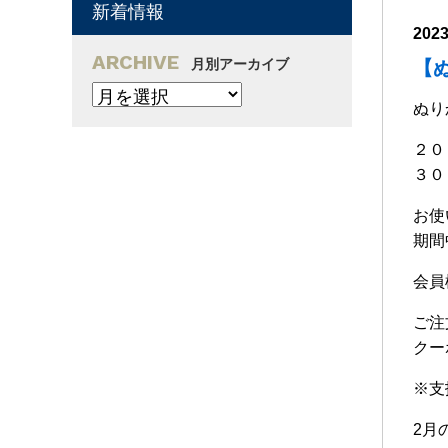
新着情報
202
ARCHIVE
月別アーカイブ
【ぬ
ぬり
２０
３０
お使
期間
会員
ご注
クー
※支
2月