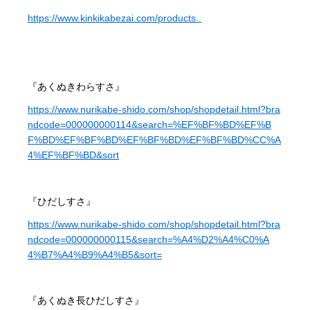
https://www.kinkikabezai.com/products..
『あくぬきわらすさ』
https://www.nurikabe-shido.com/shop/shopdetail.html?bra
ndcode=000000000114&search=%EF%BF%BD%EF%B
F%BD%EF%BF%BD%EF%BF%BD%EF%BF%BD%CC%A
4%EF%BF%BD&sort
『ひだしすさ』
https://www.nurikabe-shido.com/shop/shopdetail.html?bra
ndcode=000000000115&search=%A4%D2%A4%C0%A
4%B7%A4%B9%A4%B5&sort=
『あくぬき長ひだしすさ』