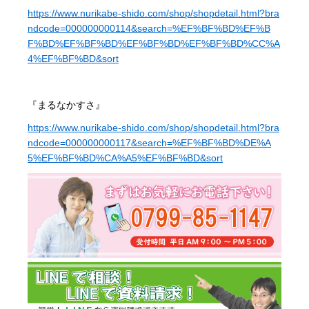
https://www.nurikabe-shido.com/shop/shopdetail.html?bra
ndcode=000000000114&search=%EF%BF%BD%EF%B
F%BD%EF%BF%BD%EF%BF%BD%EF%BF%BD%CC%A
4%EF%BF%BD&sort
『まるなかすさ』
https://www.nurikabe-shido.com/shop/shopdetail.html?bra
ndcode=000000000117&search=%EF%BF%BD%DE%A
5%EF%BF%BD%CA%A5%EF%BF%BD&sort