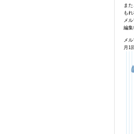
また
もれ
メル
編集
メル
月1