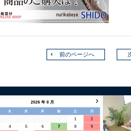
前のページへ
2026 年 8 月
火
水
木
金
土
日
1
2
4
5
6
7
8
9