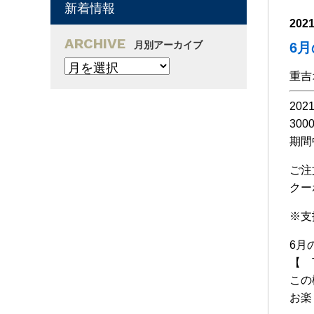
新着情報
202
ARCHIVE
月別アーカイブ
6
重吉
20
30
期間
ご注
クー
※支
6月
【 
この
お楽