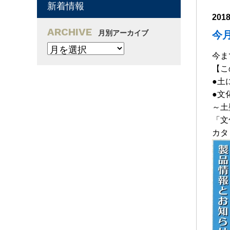
新着情報
201
ARCHIVE
月別アーカイブ
今
今ま
【こ
●土
●文
～土
「文
カタ