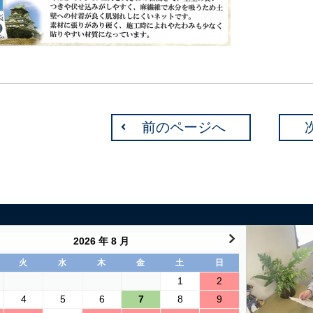
前のページへ
2026 年 8 月
火
水
木
金
土
日
1
2
4
5
6
7
8
9