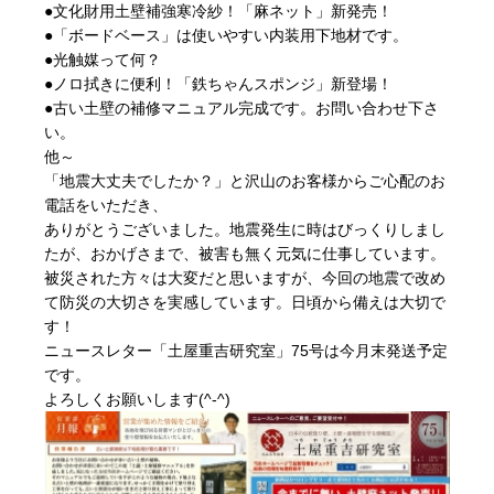
●文化財用土壁補強寒冷紗！「麻ネット」新発売！
●「ボードベース」は使いやすい内装用下地材です。
●光触媒って何？
●ノロ拭きに便利！「鉄ちゃんスポンジ」新登場！
●古い土壁の補修マニュアル完成です。お問い合わせ下さ
い。
他～
「地震大丈夫でしたか？」と沢山のお客様からご心配のお
電話をいただき、
ありがとうございました。地震発生に時はびっくりしまし
たが、おかげさまで、被害も無く元気に仕事しています。
被災された方々は大変だと思いますが、今回の地震で改め
て防災の大切さを実感しています。日頃から備えは大切で
す！
ニュースレター「土屋重吉研究室」75号は今月末発送予定
です。
よろしくお願いします(^-^)