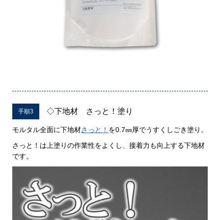
◇下地材 さっと！塗り
手順3
モルタル全面に下地材
さっと！
を0.7㎜厚でうすくしごき塗り。
さっと！は上塗りの作業性をよくし、接着力も向上する下地材
です。