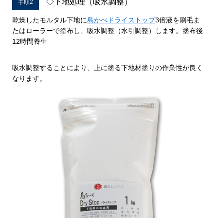
◇下地処理（吸水調整）
手順2
乾燥したモルタル下地に
島かべドライストップ
3倍液を刷毛ま
たはローラーで塗布し、吸水調整（水引調整）します。塗布後
12時間養生
吸水調整することにより、上に塗る下地材塗りの作業性が良く
なります。