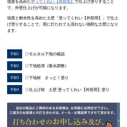
強度を高めた
塗ってくれい【外部用】
で仕上げ塗りすること
で、外壁仕上げが可能になります。
強度と耐水性を高めた土壁「塗ってくれい【外部用】」で仕上
げ塗りすることで、雨に打たれても流れない強靭な土壁になり
ます。
◇モルタル下地の確認
手順1
◇下地処理（吸水調整）
手順2
◇下地材 さっと！塗り
手順3
◇仕上げ材 土壁 塗ってくれい【外部用】塗り
手順4