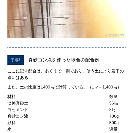
真砂コン液を使った場合の配合例
手順3
ここに記す配合は、あくまで一例であり、使う土により若干の
違いはある。
また、土の比重は1400㎏で計算している。（1㎥＝1,400㎏）
材料
数量
淡路真砂土
56㎏
白セメント
8㎏
真砂コン液
700g
顔料
500g
水
適量