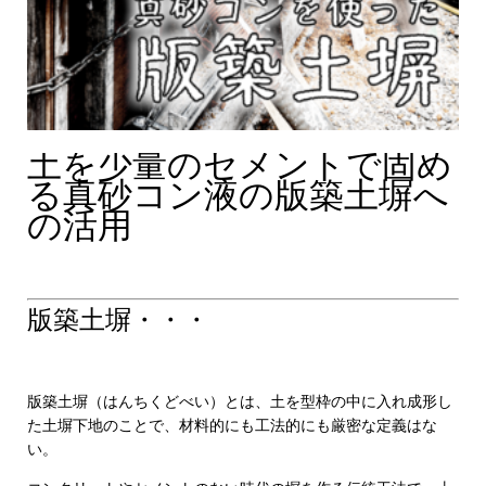
土を少量のセメントで固め
る真砂コン液の版築土塀へ
の活用
・
版築土塀・・・
版築土塀（はんちくどべい）とは、土を型枠の中に入れ成形し
た土塀下地のことで、材料的にも工法的にも厳密な定義はな
い。