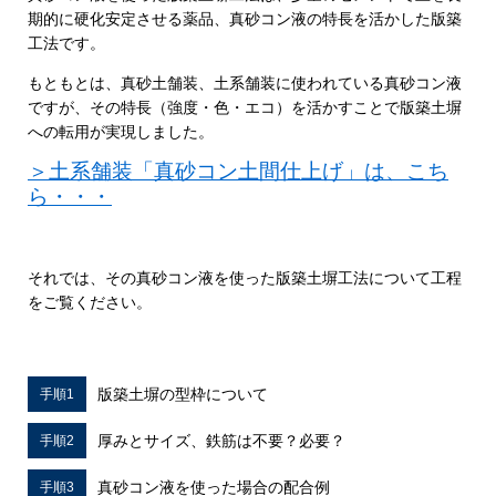
期的に硬化安定させる薬品、真砂コン液の特長を活かした版築
工法です。
もともとは、真砂土舗装、土系舗装に使われている真砂コン液
ですが、その特長（強度・色・エコ）を活かすことで版築土塀
への転用が実現しました。
＞土系舗装「真砂コン土間仕上げ」は、こち
ら・・・
それでは、その真砂コン液を使った版築土塀工法について工程
をご覧ください。
版築土塀の型枠について
手順1
厚みとサイズ、鉄筋は不要？必要？
手順2
真砂コン液を使った場合の配合例
手順3