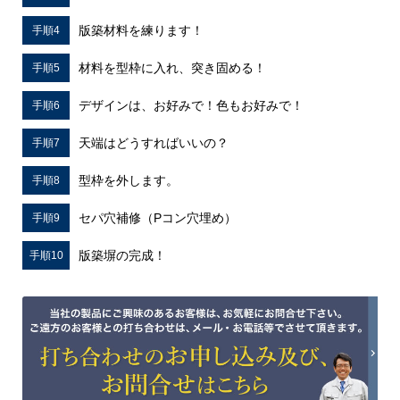
版築材料を練ります！
手順4
材料を型枠に入れ、突き固める！
手順5
デザインは、お好みで！色もお好みで！
手順6
天端はどうすればいいの？
手順7
型枠を外します。
手順8
セパ穴補修（Pコン穴埋め）
手順9
版築塀の完成！
手順10