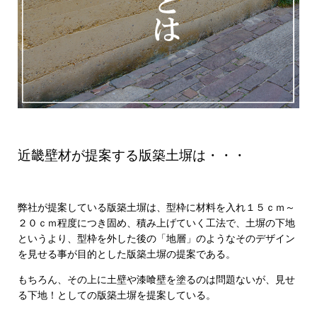
・
近畿壁材が提案する版築土塀は・・・
弊社が提案している版築土塀は、型枠に材料を入れ１５ｃｍ～
２０ｃｍ程度につき固め、積み上げていく工法で、土塀の下地
というより、型枠を外した後の「地層」のようなそのデザイン
を見せる事が目的とした版築土塀の提案である。
もちろん、その上に土壁や漆喰壁を塗るのは問題ないが、見せ
る下地！としての版築土塀を提案している。