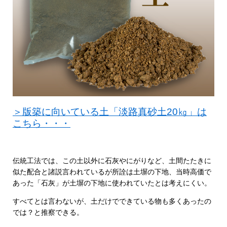
＞版築に向いている土「淡路真砂土20㎏」は
こちら・・・
伝統工法では、この土以外に石灰やにがりなど、土間たたきに
似た配合と諸説言われているが所詮は土塀の下地、当時高価で
あった「石灰」が土塀の下地に使われていたとは考えにくい。
すべてとは言わないが、土だけでできている物も多くあったの
では？と推察できる。