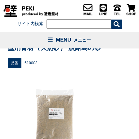
サイト内検索
MENU
メニュー
壁用骨材（天然砂） 淡路島の砂
品番
510003