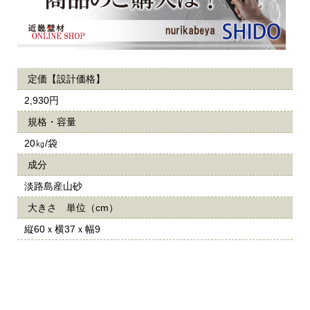
定価【設計価格】
2,930円
規格・容量
20㎏/袋
成分
淡路島産山砂
大きさ 単位（cm）
縦60ｘ横37ｘ幅9