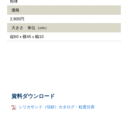
粉体
価格
2,800円
大きさ 単位（cm）
縦60ｘ横45ｘ幅10
資料ダウンロード
シリカサンド（珪砂）カタログ・粒度分表