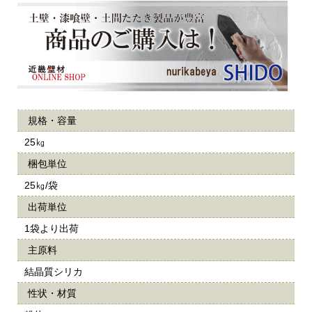
規格・容量
25㎏
梱包単位
25㎏/袋
出荷単位
1袋より出荷
主原料
結晶質シリカ
性状・材質