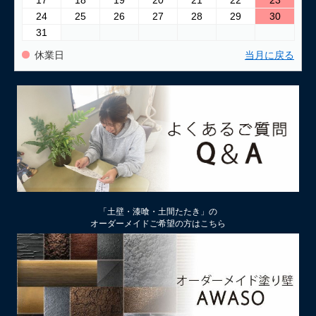
24
25
26
27
28
29
30
31
休業日
当月に戻る
「土壁・漆喰・土間たたき」の
オーダーメイドご希望の方はこちら