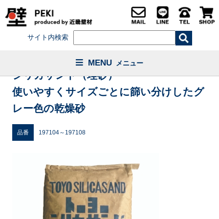
サイト内検索
MENU
メニュー
シリカサンド（珪砂）
使いやすくサイズごとに篩い分けしたグ
レー色の乾燥砂
品番
197104～197108