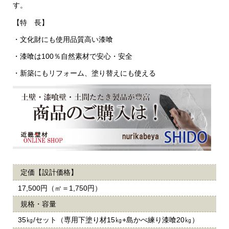
す。
【特 長】
・文化財にも使用品質高い漆喰
・漆喰は100％自然素材で安心・安全
・新築にもリフォーム、塗り替えにも使える
定価【設計価格】
17,500円（㎡＝1,750円）
規格・容量
35㎏/セット（専用下塗り材15㎏+島かべ練り漆喰20㎏）