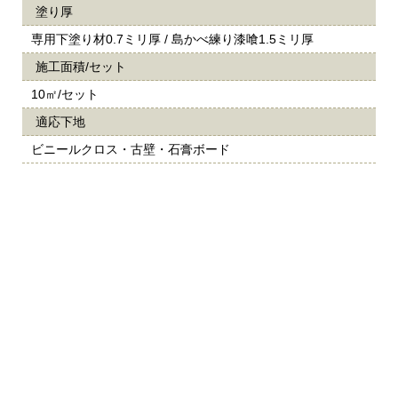
塗り厚
専用下塗り材0.7ミリ厚 / 島かべ練り漆喰1.5ミリ厚
施工面積/セット
10㎡/セット
適応下地
ビニールクロス・古壁・石膏ボード